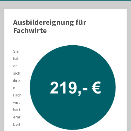
Ausbildereignung für
Fachwirte
Sie
hab
en
sich
ihre
n
Fach
wirt
hart
erar
beit