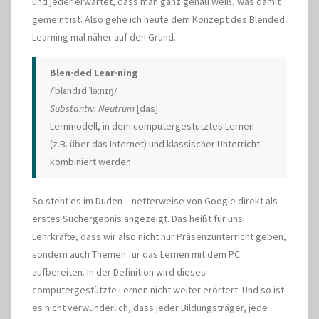
und jeder erwartet, dass man ganz genau weiß, was damit
gemeint ist. Also gehe ich heute dem Konzept des Blended
Learning mal näher auf den Grund.
Blen·ded Lear·ning
/ˈblɛndɪd ˈləːnɪŋ/
Substantiv, Neutrum
[das]
Lernmodell, in dem computergestütztes Lernen
(z.B. über das Internet) und klassischer Unterricht
kombiniert werden
So steht es im Duden – netterweise von Google direkt als
erstes Suchergebnis angezeigt. Das heißt für uns
Lehrkräfte, dass wir also nicht nur Präsenzunterricht geben,
sondern auch Themen für das Lernen mit dem PC
aufbereiten. In der Definition wird dieses
computergestützte Lernen nicht weiter erörtert. Und so ist
es nicht verwunderlich, dass jeder Bildungsträger, jede