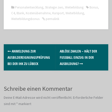
Personalentwicklung
,
Strategie zwo
,
Weiterbildung
Bonus
,
C4
,
IBank
,
Kostenübernahme
,
Kursport
,
Weiterbildung
,
Weiterbildungsbonus
permalink
ANMELDUNG ZUR
ABLÖSE ZAHLEN – HÄLT DER
AUSBILDEREIGNUNGSPRÜFUNG
FUSSBALL EINZUG IN DER A
BEI DER IHK ZU LÜBECK
USBILDUNG?
Schreibe einen Kommentar
Deine E-Mail-Adresse wird nicht veröffentlicht.
Erforderliche Felder
sind mit
*
markiert